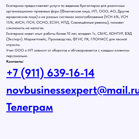
Екатерина предоставляет услуги по ведению бухгалтерии для различных
организационно-правовых форм (Физические лица, ИП, ООО, АО, Другие
юридические лица) и на разных системах налогообложения (УСН 6%, УСН
15%, АУСН, ПСН, ОСНО, ЕСХН, НПД, Совмещённые режимы), поможет
сэкономить на налогах.
Екатерина имеет опыт работы более 10 лет, владеет 1с, СБИС, КОНТУР, ВЭД
(Экспорт). Маркетплейс, Производство, ФГИС ЛК, ГЛОНАСС для лесной
отрасли.
Учет ООО и ИП зависит от оборотов и обговаривается с каждым клиентом
персонально.
Контакты:
+7 (911) 639-16-14
novbusinessexpert@mail.r
Телеграм