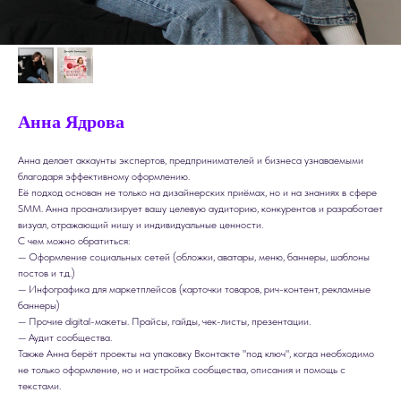
Анна Ядрова
Анна делает аккаунты экспертов, предпринимателей и бизнеса узнаваемыми
благодаря эффективному оформлению.
Её подход основан не только на дизайнерских приёмах, но и на знаниях в сфере
SMM. Анна проанализирует вашу целевую аудиторию, конкурентов и разработает
визуал, отражающий нишу и индивидуальные ценности.
С чем можно обратиться:
— Оформление социальных сетей (обложки, аватары, меню, баннеры, шаблоны
постов и т.д.)
— Инфографика для маркетплейсов (карточки товаров, рич-контент, рекламные
баннеры)
— Прочие digital-макеты. Прайсы, гайды, чек-листы, презентации.
— Аудит сообщества.
Также Анна берёт проекты на упаковку Вконтакте "под ключ", когда необходимо
не только оформление, но и настройка сообщества, описания и помощь с
текстами.