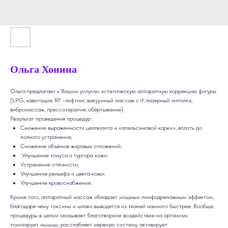
Ольга Хонина
Ольга предлагает к Вашим услугам эстетическую аппаратную коррекцию фигуры
(LPG, кавитация, RF -лифтинг, вакуумный массаж с rf, лазерный липолиз,
вибромассаж, прессотерапия, обёртывание).
Результат проведения процедур :
Снижение выраженности целлюлита и «апельсиновой корки», вплоть до
полного устранения;
Снижение объёмов жировых отложений;
Улучшение тонуса и тургора кожи;
Устранение отёчности;
Улучшение рельефа и цвета кожи;
Улучшение кровоснабжения.
Кроме того, аппаратный массаж обладает мощным лимфодренажным эффектом,
благодаря чему токсины и шлаки выводятся из тканей намного быстрее. Вообще,
процедуры в целом оказывает благотворное воздействие на организм:
тонизирует мышцы, расслабляет нервную систему, активирует